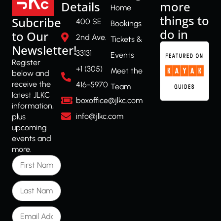
Details
more
Home
things to
Subcribe
400 SE
Bookings
do in
to Our
2nd Ave.
Tickets &
Newsletter!
33131
Events
Register
+1 (305)
Meet the
below and
receive the
416-5970
Team
latest JLKC
boxoffice@jlkc.com
information,
info@jlkc.com
plus
upcoming
events and
more.
First Name
Last Name
Email Address